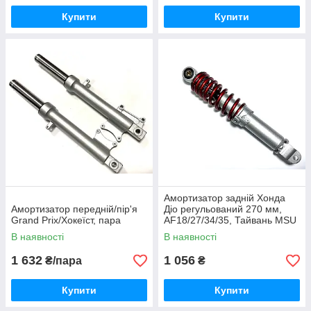
Купити
Купити
Амортизатор задній Хонда
Амортизатор передній/пір'я
Діо регульований 270 мм,
Grand Prix/Хокеїст, пара
AF18/27/34/35, Тайвань MSU
В наявності
В наявності
1 632
1 056
₴/пара
₴
Купити
Купити