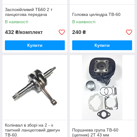
Заспокійливий ТБ60 2 т
ланцюгова передача
Головка циліндра TB-60
В наявності
В наявності
432
240
₴/комплект
₴
Купити
Купити
Колінвал в зборі на 2 - х
тактний ланцюговий двигун
Поршнева група TB-60
TB-60.
(цепник) 2T 43 мм