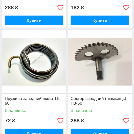
288
182
₴
₴
Купити
Купити
Пружина заводний ніжки TB-
Сектор заводний (півмісяць)
60
TB-60
В наявності
В наявності
72
288
₴
₴
Купити
Купити