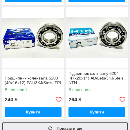
Підшипник колінвалу 6204
Подшипник коленвала 6203
(47x20x14) AD/Lets/3KJ/Stels,
(40x16x12) PAL/3KJ/Stels, TPI
NTN
В наявності
В наявності
240
264
₴
₴
Купити
Купити
Показати ще