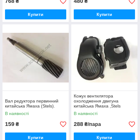
768
480
₴
₴
Купити
Купити
Кожух вентилятора
Вал редуктора первинний
охолодження двигуна
китайська Ямаха (Stels).
китайська Ямаха ,Stels
В наявності
В наявності
159
288
₴
₴/пара
Купити
Купити