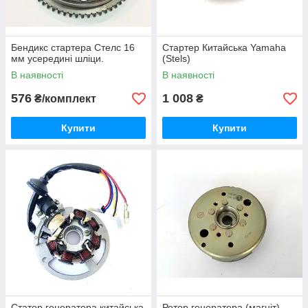
Бендикс стартера Стелс 16
Стартер Китайська Yamaha
мм усередині шліци.
(Stels)
В наявності
В наявності
576
1 008
₴/комплект
₴
Купити
Купити
Статор генератора китайська
Ротор генератора (магніт)