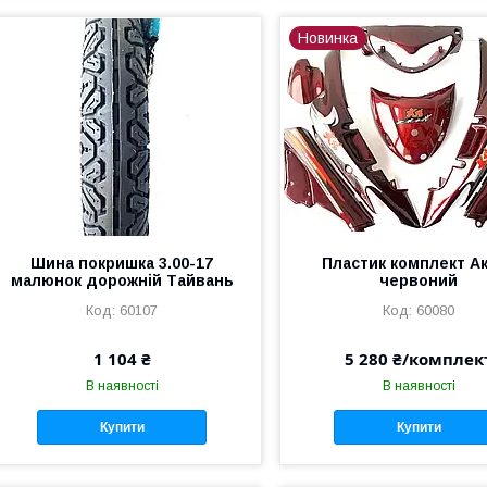
Новинка
Шина покришка 3.00-17
Пластик комплект А
малюнок дорожній Тайвань
червоний
60107
60080
1 104 ₴
5 280 ₴/комплек
В наявності
В наявності
Купити
Купити