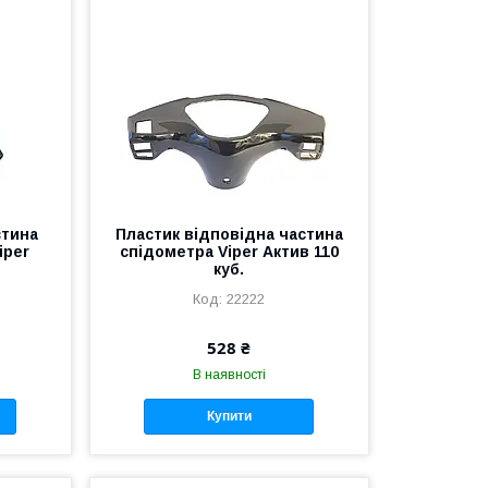
стина
Пластик відповідна частина
iper
спідометра Viper Актив 110
куб.
22222
528 ₴
В наявності
Купити