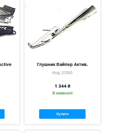
Active
Глушник Вайпер Актив.
27020
1 344 ₴
В наявності
Купити