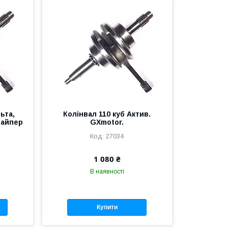
ьта,
Колінвал 110 куб Актив.
Вайпер
GXmotor.
27034
1 080 ₴
В наявності
Купити