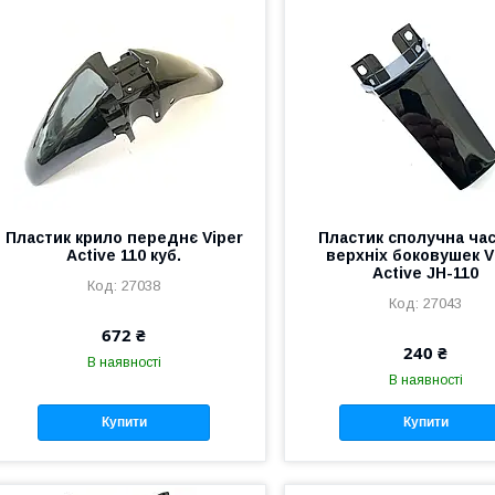
Пластик крило переднє Viper
Пластик сполучна ча
Active 110 куб.
верхніх боковушек V
Active JH-110
27038
27043
672 ₴
240 ₴
В наявності
В наявності
Купити
Купити