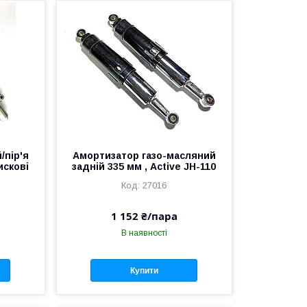
/пір'я
Амортизатор газо-масляний
дискові
задній 335 мм , Active JH-110
27016
1 152 ₴/пара
В наявності
Купити