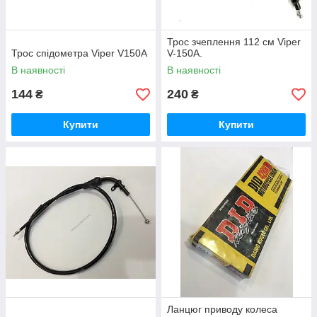
Трос зчеплення 112 см Viper
Трос спідометра Viper V150A
V-150A.
В наявності
В наявності
144
240
₴
₴
Купити
Купити
Ланцюг приводу колеса