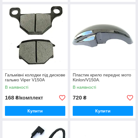
Гальмівні колодки під дискове
Пластик крило переднє мото
гальмо Viper V150A
Kinlon/V150A.
В наявності
В наявності
168
720
₴/комплект
₴
Купити
Купити