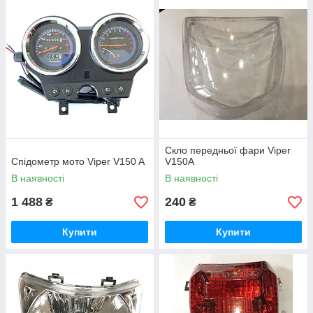
Скло передньої фари Viper
Спідометр мото Viper V150 A
V150A
В наявності
В наявності
1 488
240
₴
₴
Купити
Купити