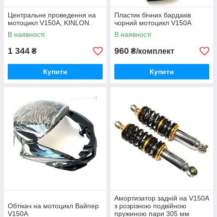
Центральне проведення на
Пластик бічних бардаків
мотоцикл V150A, KINLON.
чорний мотоцикл V150A
В наявності
В наявності
1 344
960
₴
₴/комплект
Купити
Купити
Амортизатор задній на V150A
Обтікач на мотоцикл Вайпер
з розрізною подвійною
V150A
пружиною пари 305 мм