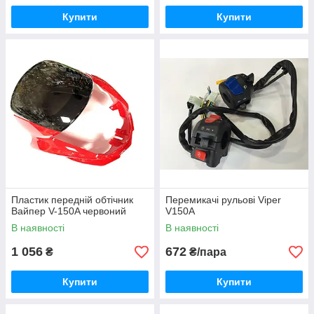
Купити
Купити
Пластик передній обтічник
Перемикачі рульові Viper
Вайпер V-150A червоний
V150A
В наявності
В наявності
1 056
672
₴
₴/пара
Купити
Купити