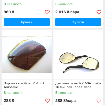
В наявності
В наявності
960
2 016
₴
₴/пара
Купити
Купити
Вітрове скло Viper V -150A,
Дзеркала мото V -150A різьба
тоноване.
10 мм. лев.+прав. пара.
В наявності
В наявності
288
288
₴
₴/пара