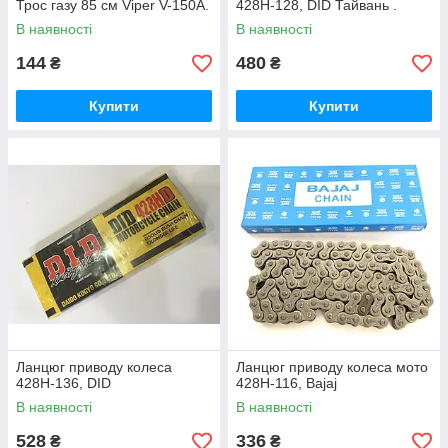
Трос газу 85 см Viper V-150A.
428H-128, DID Тайвань .
В наявності
В наявності
144
480
₴
₴
Купити
Купити
Ланцюг приводу колеса
Ланцюг приводу колеса мото
428H-136, DID
428Н-116, Bajaj
В наявності
В наявності
528
336
₴
₴