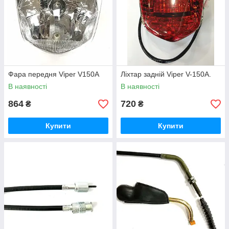
Фара передня Viper V150A
Ліхтар задній Viper V-150A.
В наявності
В наявності
864
720
₴
₴
Купити
Купити