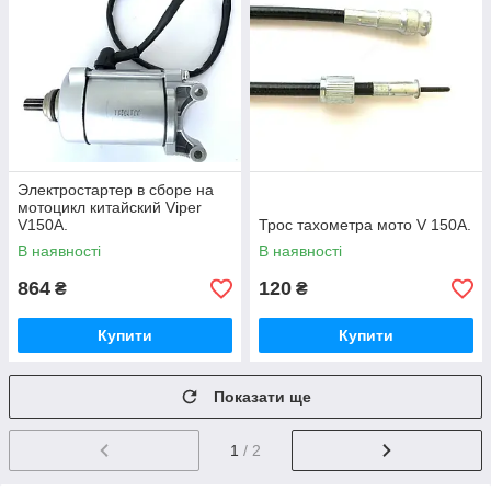
Электростартер в сборе на
мотоцикл китайский Viper
V150A.
Трос тахометра мото V 150A.
В наявності
В наявності
864
120
₴
₴
Купити
Купити
Показати ще
1
/ 2