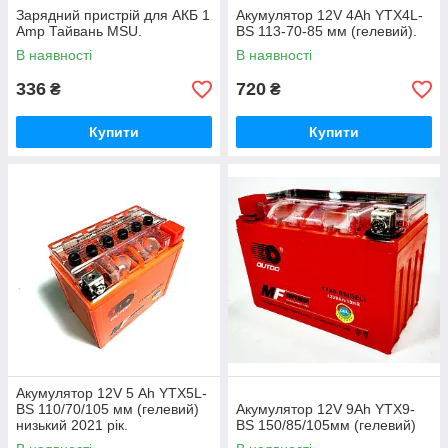
Зарядний пристрій для АКБ 1
Акумулятор 12V 4Аһ YTX4L-
Amp Тайвань MSU.
BS 113-70-85 мм (гелевий).
В наявності
В наявності
336
720
₴
₴
Купити
Купити
Акумулятор 12V 5 Аһ YTX5L-
BS 110/70/105 мм (гелевий)
Акумулятор 12V 9Аһ YTX9-
низький 2021 рік.
BS 150/85/105мм (гелевий)