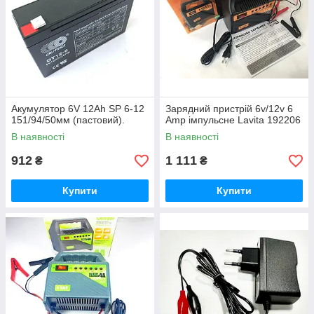
Акумулятор 6V 12Ah SP 6-12
Зарядний пристрій 6v/12v 6
151/94/50мм (пастовий).
Amp імпульсне Lavita 192206
В наявності
В наявності
912
1 111
₴
₴
Купити
Купити