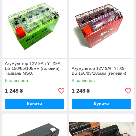
Акумулятор 12V 9Аһ YTX9A-
BS 150/85/105мм (гелевий),
Акумулятор 12V 9Аһ YTX9-
Тайвань MSU.
BS 150/85/105мм (гелевий)
В наявності
В наявності
1 248
1 248
₴
₴
Купити
Купити