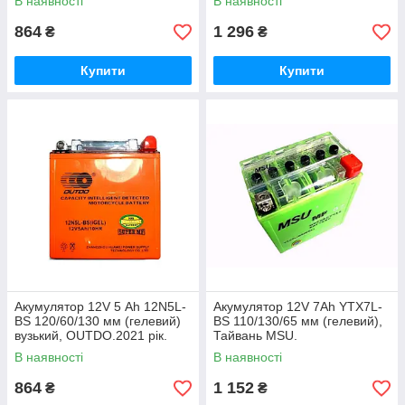
В наявності
В наявності
864
1 296
₴
₴
Купити
Купити
Акумулятор 12V 5 Аһ 12N5L-
Акумулятор 12V 7Ah YTX7L-
BS 120/60/130 мм (гелевий)
BS 110/130/65 мм (гелевий),
вузький, OUTDO.2021 рік.
Тайвань MSU.
В наявності
В наявності
864
1 152
₴
₴