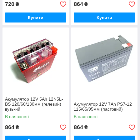
720
864
₴
₴
Купити
Купити
Акумулятор 12V 5Аһ 12N5L-
BS 120/60/130мм (гелевий)
Акумулятор 12V 7Ah PS7-12
вузький
115/65/95мм (пастовий)
В наявності
В наявності
864
864
₴
₴