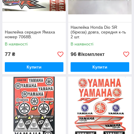
Наклейка Honda Dio SR
Наклейка середня Ямаха
(бірюза) довга, середня к-ть
номер 7068В.
2 шт.
В наявності
В наявності
77
96
₴
₴/комплект
Купити
Купити