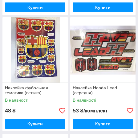
Купити
Купити
Наклейка фубольная
Наклейка Honda Lead
тематика (велика).
(середня).
В наявності
В наявності
48
53
₴
₴/комплект
Купити
Купити