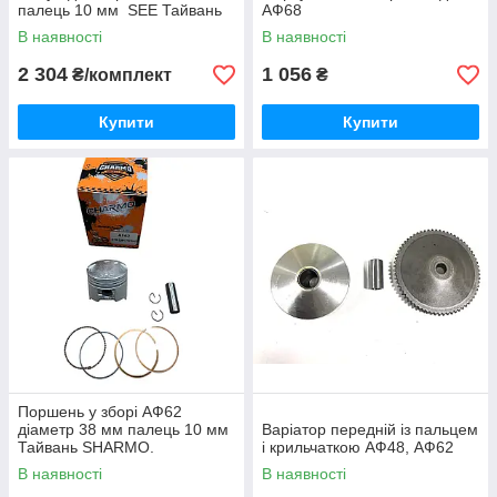
палець 10 мм SEE Тайвань
АФ68
В наявності
В наявності
2 304
1 056
₴/комплект
₴
Купити
Купити
Поршень у зборі АФ62
діаметр 38 мм палець 10 мм
Варіатор передній із пальцем
Тайвань SHARMO.
і крильчаткою АФ48, АФ62
В наявності
В наявності