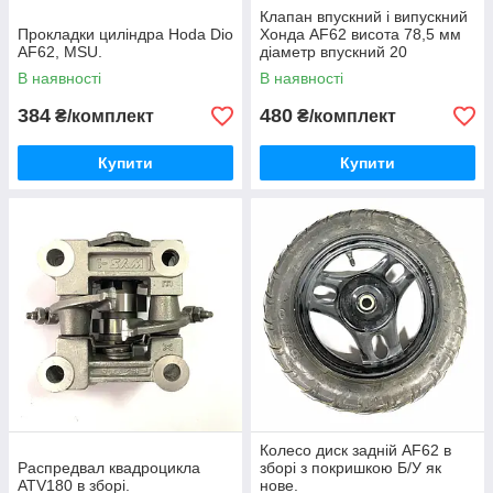
Клапан впускний і випускний
Прокладки циліндра Hoda Dio
Хонда AF62 висота 78,5 мм
AF62, MSU.
діаметр впускний 20
випускний 16 мм.
В наявності
В наявності
384
480
₴/комплект
₴/комплект
Купити
Купити
Колесо диск задній AF62 в
Распредвал квадроцикла
зборі з покришкою Б/У як
ATV180 в зборі.
нове.