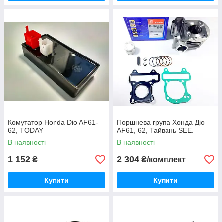
Комутатор Honda Dio AF61-
Поршнева група Хонда Діо
62, TODAY
AF61, 62, Тайвань SEE.
В наявності
В наявності
1 152
2 304
₴
₴/комплект
Купити
Купити