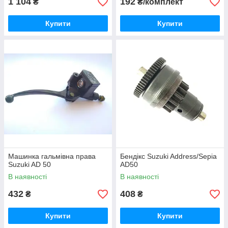
1 104
192
₴
₴/комплект
Купити
Купити
Машинка гальмівна права
Бендікс Suzuki Address/Sepia
Suzuki AD 50
AD50
В наявності
В наявності
432
408
₴
₴
Купити
Купити