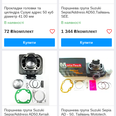
Прокладки головки та
Поршнева група Suzuki
циліндра Сузукі адрес 50 куб
Sepia/Address AD50,Тайвань
діаметр 41.00 мм
SEE.
В наявності
В наявності
72
1 344
₴/комплект
₴/комплект
Купити
Купити
Поршнева група Suzuki
Поршнева група Suzuki Sepia
Sepia/Address AD50,Китай.
AD - 50, Тайвань Mototech.