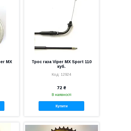
per MX
Трос газа Viper MX Sport 110
куб.
12924
72 ₴
В наявності
Купити