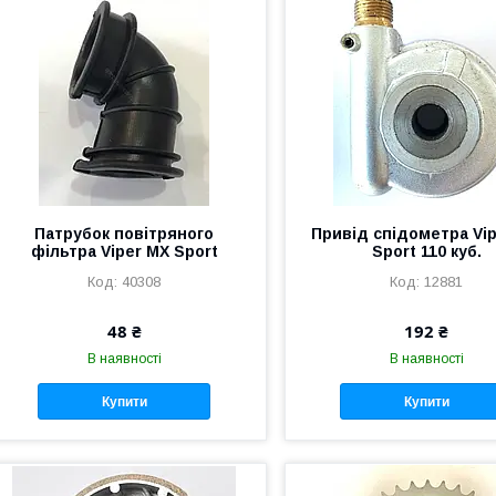
Патрубок повітряного
Привід спідометра Vi
фільтра Viper MX Sport
Sport 110 куб.
40308
12881
48 ₴
192 ₴
В наявності
В наявності
Купити
Купити