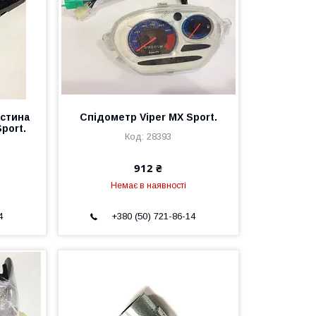
астина
Спідометр Viper MX Sport.
port.
28393
912 ₴
Немає в наявності
4
+380 (50) 721-86-14