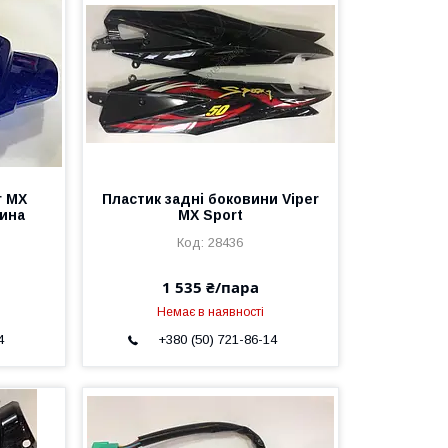
r MX
Пластик задні боковини Viper
тина
MX Sport
28436
1 535 ₴/пара
Немає в наявності
4
+380 (50) 721-86-14