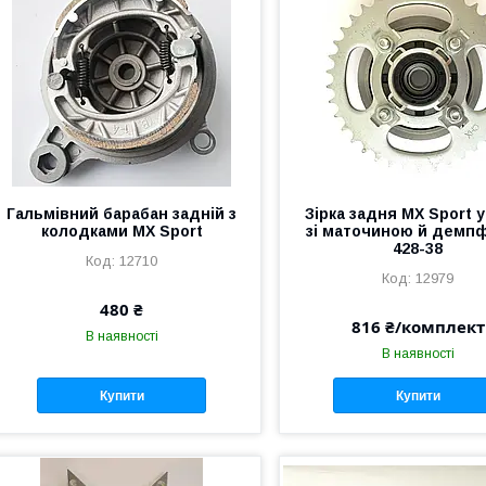
Гальмівний барабан задній з
Зірка задня MX Sport у
колодками MX Sport
зі маточиною й демп
428-38
12710
12979
480 ₴
816 ₴/комплект
В наявності
В наявності
Купити
Купити