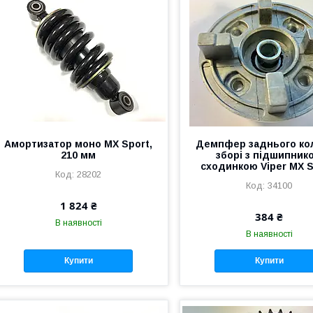
Амортизатор моно MX Sport,
Демпфер заднього ко
210 мм
зборі з підшипник
сходинкою Viper MX S
28202
34100
1 824 ₴
384 ₴
В наявності
В наявності
Купити
Купити