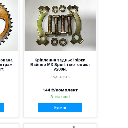
тована
Кріплення задньої зірки
ентрам
Вайпер MX Sport і мотоцикл
rt
V200N.
40516
144 ₴/комплект
В наявності
Купити