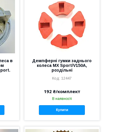
леса в
Демпферні гумки заднього
ом
колеса MX Sport/V150A,
port.
роздільні
12447
192 ₴/комплект
В наявності
Купити