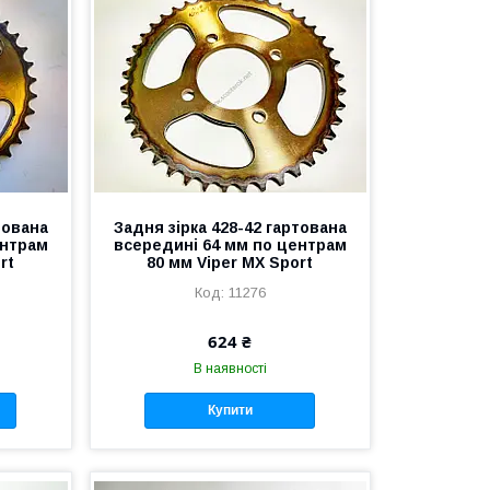
тована
Задня зірка 428-42 гартована
ентрам
всередині 64 мм по центрам
rt
80 мм Viper MX Sport
11276
624 ₴
В наявності
Купити