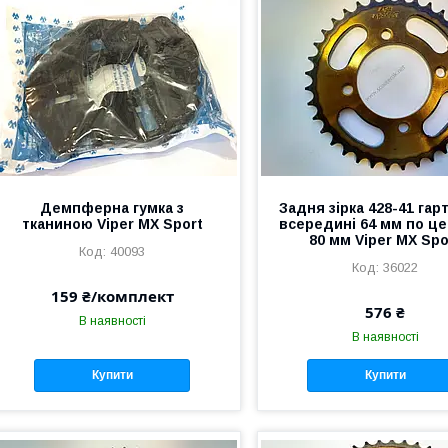
Демпферна гумка з
Задня зірка 428-41 гар
тканиною Viper MX Sport
всередині 64 мм по ц
80 мм Viper MX Spo
40093
36022
159 ₴/комплект
576 ₴
В наявності
В наявності
Купити
Купити