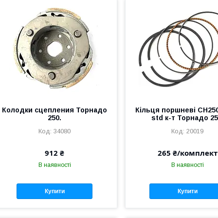
Колодки сцепления Торнадо
Кільця поршневі CH25
250.
std к-т Торнадо 25
34080
20019
912 ₴
265 ₴/комплект
В наявності
В наявності
Купити
Купити