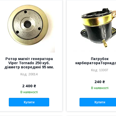
Ротор магніт генератора
Патрубок
Viper Tornado 250 куб.
карбюратораТорнадо
діаметр всередині 95 мм.
13307
20014
240 ₴
2 400 ₴
В наявності
В наявності
Купити
Купити