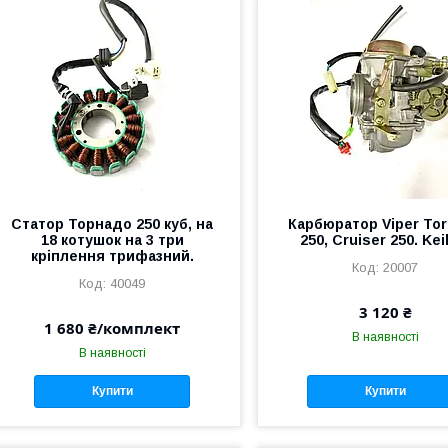
Статор Торнадо 250 куб, на
Карбюратор Viper To
18 котушок на 3 три
250, Cruiser 250. Kei
кріплення трифазний.
20007
40049
3 120 ₴
1 680 ₴/комплект
В наявності
В наявності
Купити
Купити