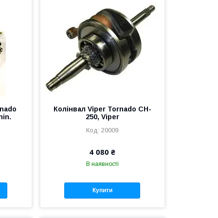
rnado
Колінвал Viper Tornado CH-
hin.
250, Viper
20009
4 080 ₴
В наявності
Купити