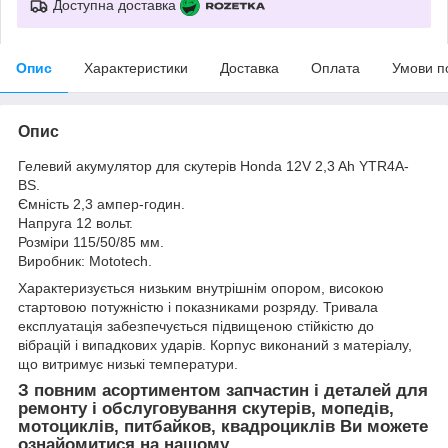
Доступна доставка
Опис
Характеристики
Доставка
Оплата
Умови п
Опис
Гелевий акумулятор для скутерів Honda 12V 2,3 Ah YTR4A-
BS.
Ємність 2,3 ампер-годин.
Напруга 12 вольт.
Розміри 115/50/85 мм.
Виробник: Mototech.
Характеризується низьким внутрішнім опором, високою
стартовою потужністю і показниками розряду. Тривала
експлуатація забезпечується підвищеною стійкістю до
вібрацій і випадкових ударів. Корпус виконаний з матеріалу,
що витримує низькі температури.
З повним асортиментом запчастин і деталей для
ремонту і обслуговування скутерів, мопедів,
мотоциклів, питбайков, квадроциклів Ви можете
ознайомитися на нашому