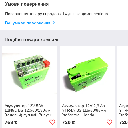
Умови повернення
Повернення товару впродовж 14 днів за домовленістю
Всі умови повернення
Подібні товари компанії
Акумулятор 12V 5Аһ
Акумулятор 12V 2,3 Ah
Акум
12N5L-BS 120/60/130мм
YTR4A-BS 115/50/85мм
YTR
(гелевий) вузький.Випуск
"таблетка" Honda
"таб
2021 рік.
.
768
720
720
₴
₴