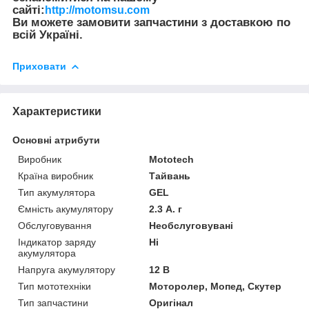
сайті:
http://motomsu.com
Ви можете замовити запчастини з доставкою по
всій Україні.
Приховати
Характеристики
Основні атрибути
Виробник
Mototech
Країна виробник
Тайвань
Тип акумулятора
GEL
Ємність акумулятору
2.3 А. г
Обслуговування
Необслуговувані
Індикатор заряду
Ні
акумулятора
Напруга акумулятору
12 В
Тип мототехніки
Моторолер, Мопед, Скутер
Тип запчастини
Оригінал