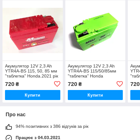
Акумулятор 12V 2,3 Ah
Акумулятор 12V 2,3 Ah
Акум
YTR4A-BS 115, 50, 85 мм
YTR4A-BS 115/50/85мм
YTR
"таблетка" Honda.2021 рік
"таблетка" Honda
"таб
випуску.
.
720
720
720
₴
₴
Купити
Купити
Про нас
94% позитивних з 386 відгуків за рік
Працює з 04.03.2021