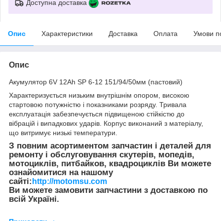
Доступна доставка
Опис
Характеристики
Доставка
Оплата
Умови п
Опис
Акумулятор 6V 12Ah SP 6-12 151/94/50мм (пастовий)
Характеризується низьким внутрішнім опором, високою
стартовою потужністю і показниками розряду. Тривала
експлуатація забезпечується підвищеною стійкістю до
вібрацій і випадкових ударів. Корпус виконаний з матеріалу,
що витримує низькі температури.
З повним асортиментом запчастин і деталей для
ремонту і обслуговування скутерів, мопедів,
мотоциклів, питбайков, квадроциклів Ви можете
ознайомитися на нашому
сайті:
http://motomsu.com
Ви можете замовити запчастини з доставкою по
всій Україні.