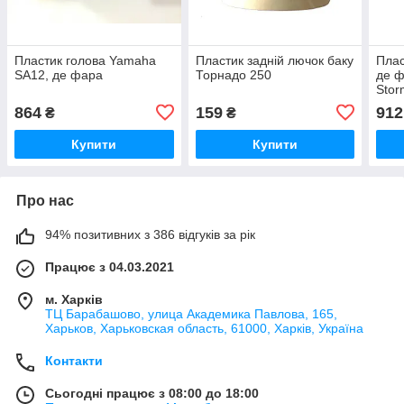
Пластик голова Yamaha
Пластик задній лючок баку
Плас
SA12, де фара
Торнадо 250
де ф
Stor
864
159
912
₴
₴
Купити
Купити
Про нас
94% позитивних з 386 відгуків за рік
Працює з 04.03.2021
м. Харків
ТЦ Барабашово, улица Академика Павлова, 165,
Харьков, Харьковская область, 61000, Харків, Україна
Контакти
Сьогодні працює з 08:00 до 18:00