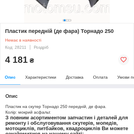
Пластик передній (де фара) Торнадо 250
Немає в наявності
Код: 28211
Роздріб
4 181
₴
Опис
Характеристики
Доставка
Оплата
Умови п
Опис
Пластик на скутер Торнадо 250 передній, де фара.
Колір: мокрий асфальт.
З повним асортиментом запчастин і деталей для
ремонту і обслуговування скутерів, мопедів,
мотоциклів, питбайков, квадроциклів Ви можете
ознайомитися на нашому сайті: