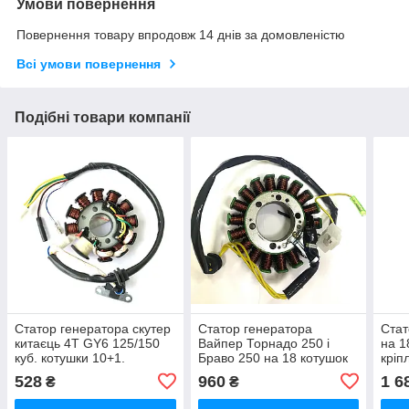
Умови повернення
Повернення товару впродовж 14 днів за домовленістю
Всі умови повернення
Подібні товари компанії
Статор генератора скутер
Статор генератора
Стат
китаєць 4T GY6 125/150
Вайпер Торнадо 250 і
на 1
куб. котушки 10+1.
Браво 250 на 18 котушок
кріп
528
960
1 6
₴
₴