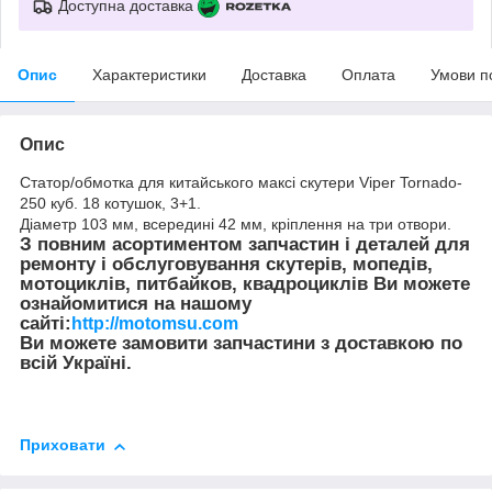
Доступна доставка
Опис
Характеристики
Доставка
Оплата
Умови п
Опис
Статор/обмотка для китайського максі скутери Viper Tornado-
250 куб. 18 котушок, 3+1.
Діаметр 103 мм, всередині 42 мм, кріплення на три отвори.
З повним асортиментом запчастин і деталей для
ремонту і обслуговування скутерів, мопедів,
мотоциклів, питбайков, квадроциклів Ви можете
ознайомитися на нашому
сайті:
http://motomsu.com
Ви можете замовити запчастини з доставкою по
всій Україні.
Приховати