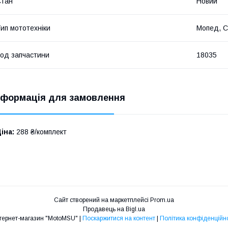
Стан
Новий
ип мототехніки
Мопед, С
од запчастини
18035
нформація для замовлення
іна:
288 ₴/комплект
Сайт створений на маркетплейсі
Prom.ua
Продавець на Bigl.ua
Интернет-магазин "MotoMSU" |
Поскаржитися на контент
|
Політика конфіденційно