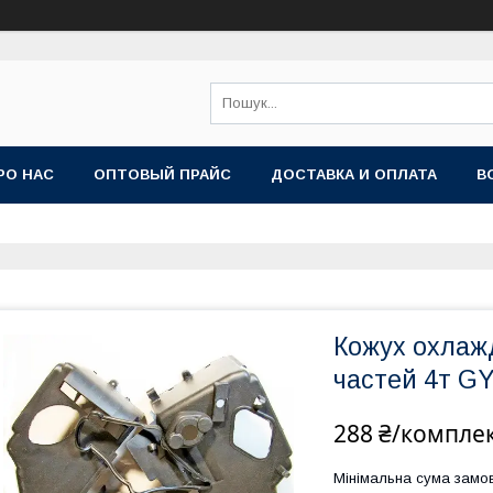
РО НАС
ОПТОВЫЙ ПРАЙС
ДОСТАВКА И ОПЛАТА
В
Кожух охлажд
частей 4т GY
288 ₴/компле
Мінімальна сума замов