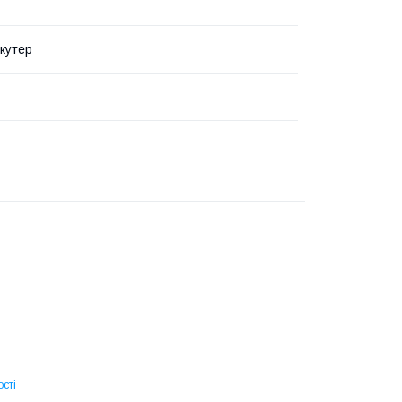
кутер
сті