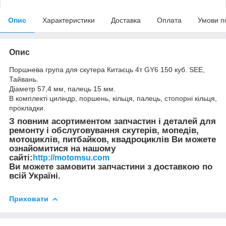
Опис
Характеристики
Доставка
Оплата
Умови п
Опис
Поршнева група для скутера Китаєць 4т GY6 150 куб. SEE,
Тайвань.
Діаметр 57,4 мм, палець 15 мм.
В комплекті циліндр, поршень, кільця, палець, стопорні кільця,
прокладки.
З повним асортиментом запчастин і деталей для
ремонту і обслуговування скутерів, мопедів,
мотоциклів, питбайков, квадроциклів Ви можете
ознайомитися на нашому
сайті:
http://motomsu.com
Ви можете замовити запчастини з доставкою по
всій Україні.
Приховати