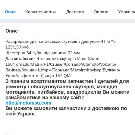
Опис
Характеристики
Доставка
Оплата
Умови п
Опис
Распредвал для китайських скутерів з двигуном 4T GY6
125/150 куб.
Шестерня 34 зуба, підшипники 32 мм.
Для китайських 4-х тактних скутерів Viper Storm
150/Tornado/Matrix/F1/Cruiser/Corrado/Alfamoto/Volcano/
Вайпер/Зоншен Шторм/Торнадо/Матрікс/Круізер/Вулкано/
Уфо/Альфамото. Двигун 157 QMJ.
З повним асортиментом запчастин і деталей для
ремонту і обслуговування скутерів, мопедів,
мотоциклів, питбайков, квадроциклів Ви можете
ознайомитися на нашому сайті:
http://motomsu.com
Ви можете замовити запчастини з доставкою по
всій Україні.