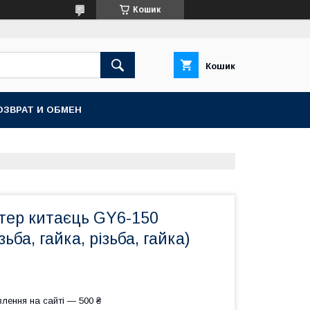
Кошик
Кошик
ОЗВРАТ И ОБМЕН
утер китаєць GY6-150
зьба, гайка, різьба, гайка)
лення на сайті — 500 ₴