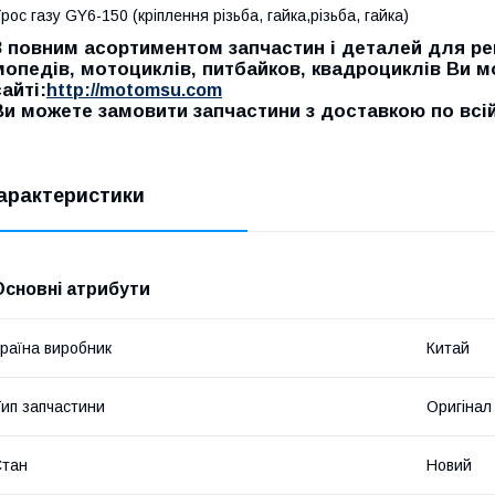
рос газу GY6-150 (кріплення різьба, гайка,різьба, гайка)
З повним асортиментом запчастин і деталей для рем
мопедів, мотоциклів, питбайков, квадроциклів Ви 
сайті:
http://motomsu.com
Ви можете замовити запчастини з доставкою по всій 
арактеристики
Основні атрибути
раїна виробник
Китай
ип запчастини
Оригінал
Стан
Новий