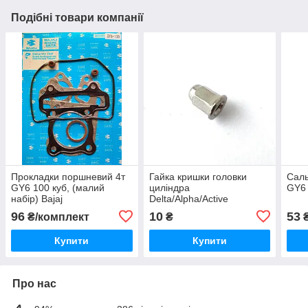
Подібні товари компанії
Прокладки поршневий 4т
Гайка кришки головки
Саль
GY6 100 куб, (малий
циліндра
GY6 
набір) Bajaj
Delta/Alpha/Active
70/110/125 куб. М6-1,25
96
10
53
₴/комплект
₴
₴
Купити
Купити
Про нас