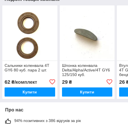
Сальники коленвала 4T
Шпонка коленвала
Втул
GY6 80 куб. пара 2 шт.
Delta/Alpha/Active/4T GY6
4T G
125/150 куб.
бенд
62
29
26
₴/комплект
₴
Купити
Купити
Про нас
94% позитивних з 386 відгуків за рік