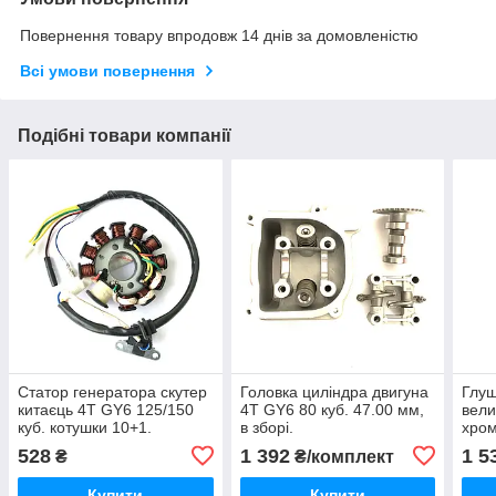
Повернення товару впродовж 14 днів за домовленістю
Всі умови повернення
Подібні товари компанії
Статор генератора скутер
Головка циліндра двигуна
Глуш
китаєць 4T GY6 125/150
4T GY6 80 куб. 47.00 мм,
вели
куб. котушки 10+1.
в зборі.
хро
528
1 392
1 5
₴
₴/комплект
Купити
Купити