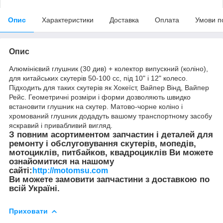
Опис
Характеристики
Доставка
Оплата
Умови п
Опис
Алюмінієвий глушник (30 див) + колектор випускний (коліно),
для китайських скутерів 50-100 сс, під 10" і 12" колесо.
Підходить для таких скутерів як Хокеїст, Вайпер Вінд, Вайпер
Рейс. Геометричні розміри і форми дозволяють швидко
встановити глушник на скутер. Матово-чорне коліно і
хромований глушник додадуть вашому транспортному засобу
яскравий і привабливий вигляд.
З повним асортиментом запчастин і деталей для
ремонту і обслуговування скутерів, мопедів,
мотоциклів, питбайков, квадроциклів Ви можете
ознайомитися на нашому
сайті:
http://motomsu.com
Ви можете замовити запчастини з доставкою по
всій Україні.
Приховати