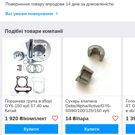
Повернення товару впродовж 14 днів за домовленістю
Всі умови повернення
Подібні товари компанії
Поршнева група в зборі
Сухарь клапана
Голо
GY6-150 куб 57,40 мм.
Delta/Alpha/Active/GY6-
4T G
Китай.
50/80/100/125/150 куб.
в збо
1 920
14
1 3
₴/комплект
₴/пара
Купити
Купити