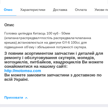
Опис
Характеристики
Доставка
Оплата
Умови п
Опис
Головка циліндра Китаєць 100 куб - 50мм
(клапана+распредвал+постіль распредвала+клапанна
кришка),встановлюється на двигуни GY-6 100сс для
підвищення об'єму і збільшення потужності скутера.
З повним асортиментом запчастин і деталей для
ремонту і обслуговування скутерів, мопедів,
мотоциклів, питбайков, квадроциклів Ви можете
ознайомитися на нашому сайті:
http://motomsu.com
Ви можете замовити запчастини з доставкою по
всій Україні.
Приховати