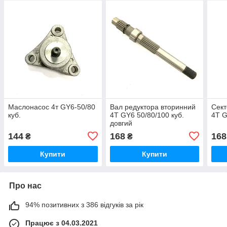
Маслонасос 4т GY6-50/80
Вал редуктора вторинний
Сект
куб.
4T GY6 50/80/100 куб.
4T G
довгий
144
168
168
₴
₴
Купити
Купити
Про нас
94% позитивних з 386 відгуків за рік
Працює з 04.03.2021