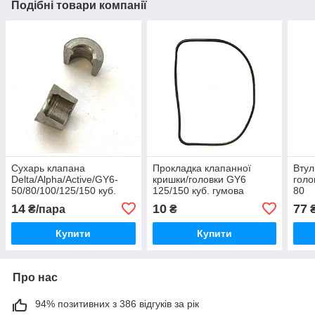
Подібні товари компанії
Сухарь клапана
Прокладка клапанної
Втул
Delta/Alpha/Active/GY6-
кришки/головки GY6
голо
50/80/100/125/150 куб.
125/150 куб. гумова
80
14
10
77
₴/пара
₴
Купити
Купити
Про нас
94% позитивних з 386 відгуків за рік