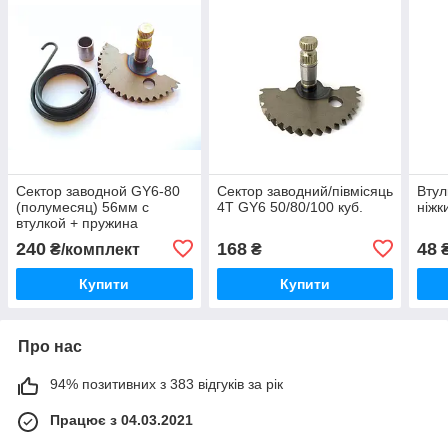
Сектор заводной GY6-80
Сектор заводний/півмісяць
Втул
(полумесяц) 56мм с
4T GY6 50/80/100 куб.
ніжк
втулкой + пружина
240
168
48
₴/комплект
₴
Купити
Купити
Про нас
94% позитивних з 383 відгуків за рік
Працює з 04.03.2021