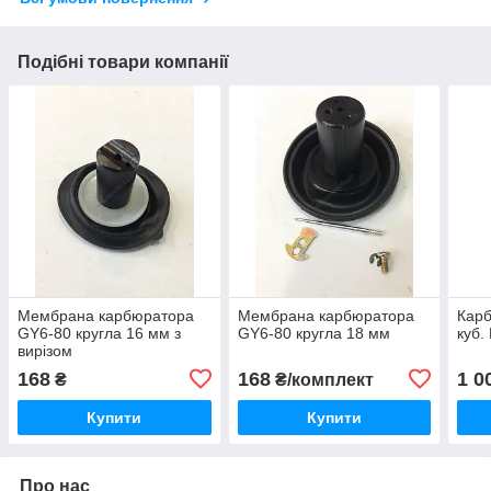
Подібні товари компанії
Мембрана карбюратора
Мембрана карбюратора
Кар
GY6-80 кругла 16 мм з
GY6-80 кругла 18 мм
куб.
вирізом
168
168
1 0
₴
₴/комплект
Купити
Купити
Про нас