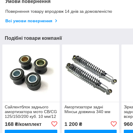
Умови повернення
Повернення товару впродовж 14 днів за домовленістю
Всі умови повернення
Подібні товари компанії
Сайлентблок заднього
Амортизатори задні
Зірк
амортизатора мото CB/CG
Мінськ довжина 340 мм
задн
125/150/200 куб. 10 мм/12
всер
мм, к-кт
вели
168
1 200
960
₴/комплект
₴
35 