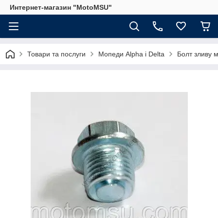
Интернет-магазин "MotoMSU"
Товари та послуги
Мопеди Alpha і Delta
Болт зливу 