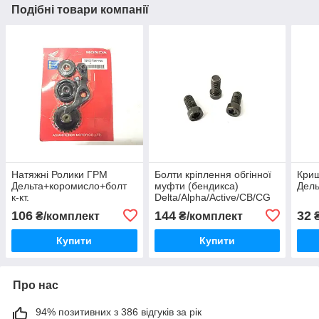
Подібні товари компанії
Натяжні Ролики ГРМ
Болти кріплення обгінної
Криш
Дельта+коромисло+болт
муфти (бендикса)
Дель
к-кт.
Delta/Alpha/Active/CB/CG
106
144
32
₴/комплект
₴/комплект
Купити
Купити
Про нас
94% позитивних з 386 відгуків за рік