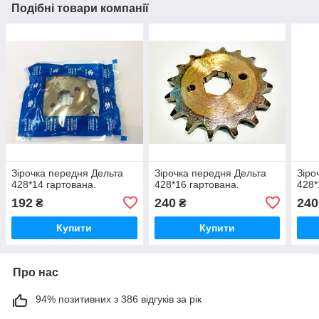
Подібні товари компанії
Зірочка передня Дельта
Зірочка передня Дельта
Зіро
428*14 гартована.
428*16 гартована.
428*
192
240
240
₴
₴
Купити
Купити
Про нас
94% позитивних з 386 відгуків за рік