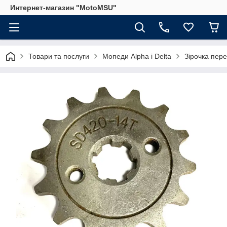
Интернет-магазин "MotoMSU"
Товари та послуги
Мопеди Alpha і Delta
Зірочка пере