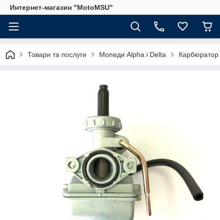
Интернет-магазин "MotoMSU"
Товари та послуги
Мопеди Alpha і Delta
Карбюратор 