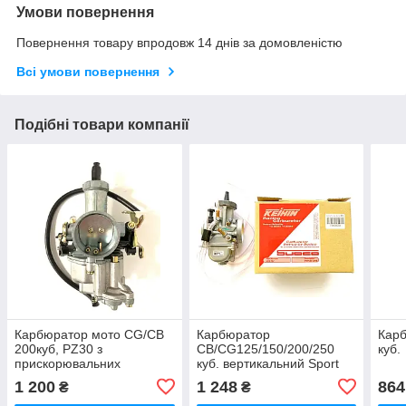
Умови повернення
Повернення товару впродовж 14 днів за домовленістю
Всі умови повернення
Подібні товари компанії
Карбюратор мото CG/CB
Карбюратор
Карб
200куб, PZ30 з
CB/CG125/150/200/250
куб.
прискорювальних
куб. вертикальний Sport
насосом, ручної підсос,
PWK 38 мм, з механічною
1 200
1 248
864
₴
₴
Keihin.
заслінкою, Keihin.