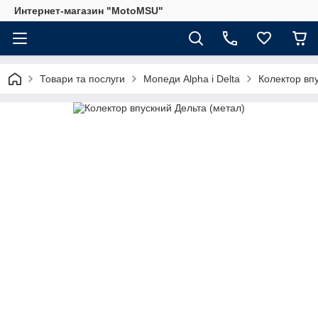
Интернет-магазин "MotoMSU"
Товари та послуги
Мопеди Alpha і Delta
Колектор вп