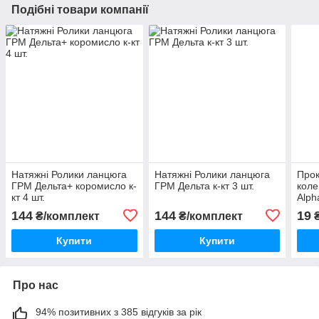
Подібні товари компанії
Натяжні Ролики ланцюга
Натяжні Ролики ланцюга
Прок
ГРМ Дельта+ коромисло к-
ГРМ Дельта к-кт 3 шт.
коле
кт 4 шт.
Alph
144
144
19
₴/комплект
₴/комплект
Купити
Купити
Про нас
94% позитивних з 385 відгуків за рік