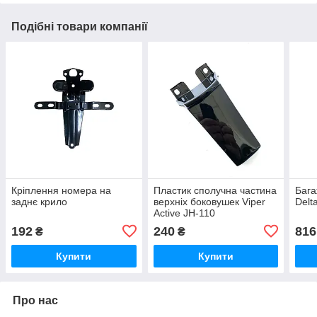
Подібні товари компанії
Кріплення номера на
Пластик сполучна частина
Бага
заднє крило
верхніх боковушек Viper
Delt
Active JH-110
192
240
816
₴
₴
Купити
Купити
Про нас