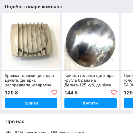
Подібні товари компанії
Кришка головки циліндра
Кришка головки циліндра
Прок
Дельта, де зірка
кругла 82 мм на
голо
распредвала квадратна
Дельта-125 куб, де зірка
54.0
(алюміній).
розподіляла.
120
144
120
₴
₴
Купити
Купити
Про нас
94% позитивних з 386 відгуків за рік