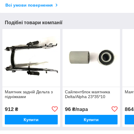
Всі умови повернення
Подібні товари компанії
Маятник задній Дельта з
Сайлентблок маятника
Маят
підніжками
Delta/Alpha 23*35*10
912
96
864
₴
₴/пара
Купити
Купити