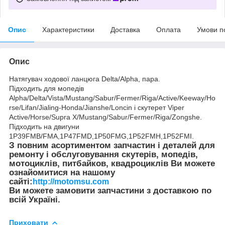
Опис
Характеристики
Доставка
Оплата
Умови п
Опис
Натягувач ходової ланцюга Delta/Alpha, пара.
Підходить для мопедів
Alpha/Delta/Vista/Mustang/Sabur/Fermer/Riga/Active/Keeway/Ho
rse/Lifan/Jialing-Honda/Jianshe/Loncin і скутерет Viper
Active/Horse/Supra X/Mustang/Sabur/Fermer/Riga/Zongshe.
Підходить на двигуни
1P39FMB/FMA,1P47FMD,1P50FMG,1P52FMH,1P52FMI.
З повним асортиментом запчастин і деталей для
ремонту і обслуговування скутерів, мопедів,
мотоциклів, питбайков, квадроциклів Ви можете
ознайомитися на нашому
сайті:
http://motomsu.com
Ви можете замовити запчастини з доставкою по
всій Україні.
Приховати