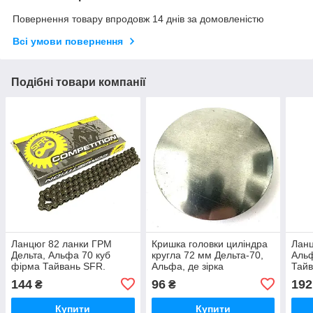
Повернення товару впродовж 14 днів за домовленістю
Всі умови повернення
Подібні товари компанії
Ланцюг 82 ланки ГРМ
Кришка головки циліндра
Ланц
Дельта, Альфа 70 куб
кругла 72 мм Дельта-70,
Альф
фірма Тайвань SFR.
Альфа, де зірка
Тайв
розподіляла
144
96
192
₴
₴
Купити
Купити