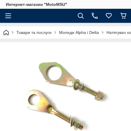
Интернет-магазин "MotoMSU"
Товари та послуги
Мопеди Alpha і Delta
Натягувач х