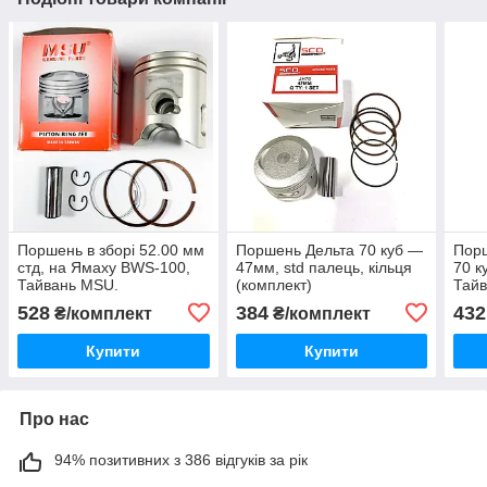
Поршень в зборі 52.00 мм
Поршень Дельта 70 куб —
Порш
стд, на Ямаху BWS-100,
47мм, std палець, кільця
70 к
Тайвань MSU.
(комплект)
Тай
528
384
432
₴/комплект
₴/комплект
Купити
Купити
Про нас
94% позитивних з 386 відгуків за рік