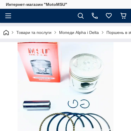
Интернет-магазин "MotoMSU"
Товари та послуги
Мопеди Alpha і Delta
Поршень в з