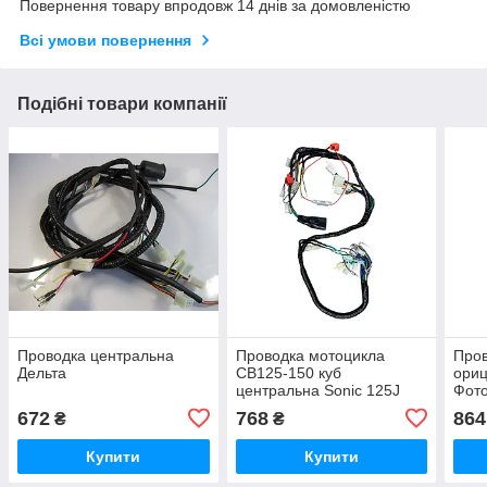
Повернення товару впродовж 14 днів за домовленістю
Всі умови повернення
Подібні товари компанії
Проводка центральна
Проводка мотоцикла
Пров
Дельта
CB125-150 куб
ориц
центральна Sonic 125J
Фото
672
768
864
₴
₴
Купити
Купити