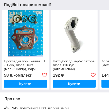
Подібні товари компанії
Прокладки поршневий JH
Патрубок до карбюратора
Коле
70 куб, Alpha/Delta,
Alpha 110 куб.
(мет
(малий набір), Bajaj
(алюмінієвий).
58
192
144
₴/комплект
₴
Купити
Купити
Про нас
94% позитивних з 386 відгуків за рік