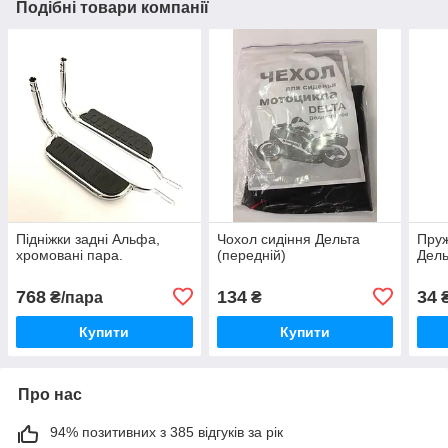
Подібні товари компанії
Підніжки задні Альфа,
Чохол сидіння Дельта
Пруж
хромовані пара.
(передній)
Дель
768
134
34
₴/пара
₴
Купити
Купити
Про нас
94% позитивних з 385 відгуків за рік