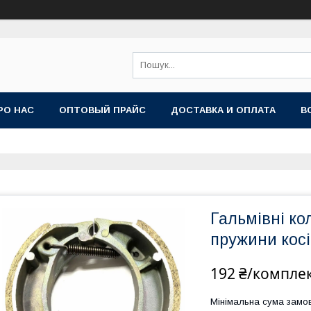
РО НАС
ОПТОВЫЙ ПРАЙС
ДОСТАВКА И ОПЛАТА
В
Гальмівні к
пружини косі
192 ₴/компле
Мінімальна сума замов