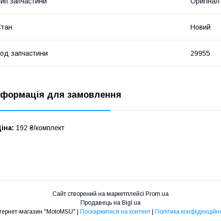
ип запчастини
Оригінал
Стан
Новий
од запчастини
29955
нформація для замовлення
іна:
192 ₴/комплект
Сайт створений на маркетплейсі
Prom.ua
Продавець на Bigl.ua
Интернет-магазин "MotoMSU" |
Поскаржитися на контент
|
Політика конфіденційно