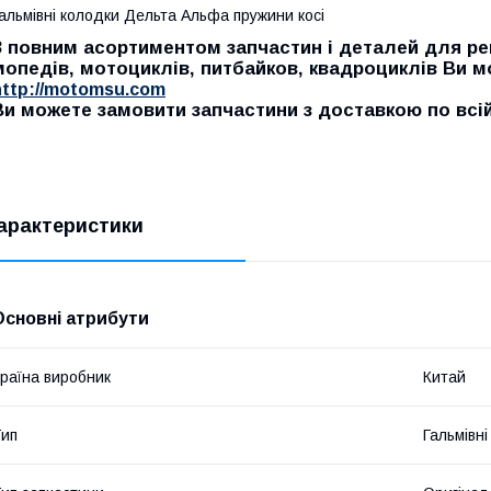
альмівні колодки Дельта Альфа пружини косі
З повним асортиментом запчастин і деталей для рем
мопедів, мотоциклів, питбайков, квадроциклів Ви 
http://motomsu.com
Ви можете замовити запчастини з доставкою по всій 
арактеристики
Основні атрибути
раїна виробник
Китай
ип
Гальмівні