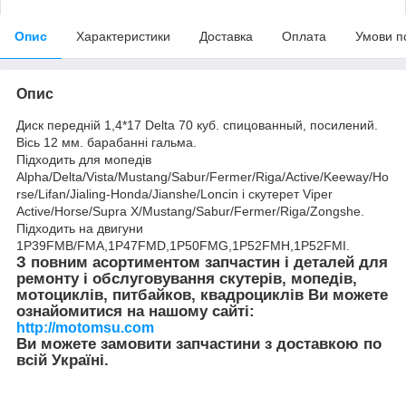
Опис
Характеристики
Доставка
Оплата
Умови п
Опис
Диск передній 1,4*17 Delta 70 куб. спицованный, посилений.
Вісь 12 мм. барабанні гальма.
Підходить для мопедів
Alpha/Delta/Vista/Mustang/Sabur/Fermer/Riga/Active/Keeway/Ho
rse/Lifan/Jialing-Honda/Jianshe/Loncin і скутерет Viper
Active/Horse/Supra X/Mustang/Sabur/Fermer/Riga/Zongshe.
Підходить на двигуни
1P39FMB/FMA,1P47FMD,1P50FMG,1P52FMH,1P52FMI.
З повним асортиментом запчастин і деталей для
ремонту і обслуговування скутерів, мопедів,
мотоциклів, питбайков, квадроциклів Ви можете
ознайомитися на нашому сайті:
http://motomsu.com
Ви можете замовити запчастини з доставкою по
всій Україні.