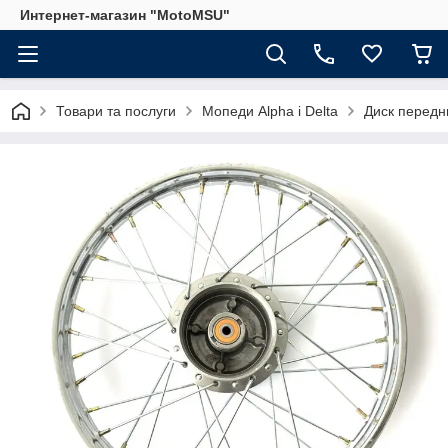
Интернет-магазин "MotoMSU"
Товари та послуги
Мопеди Alpha і Delta
Диск передни