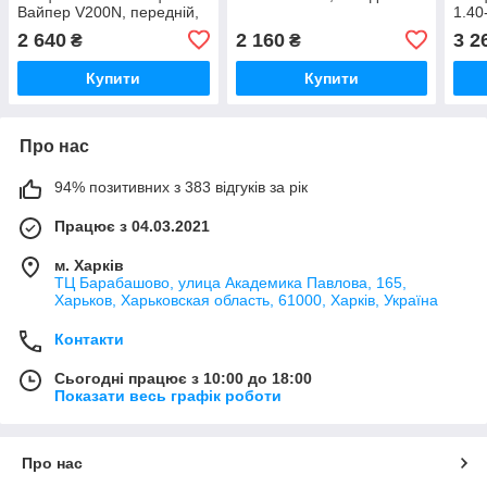
Вайпер V200N, передній,
1.40
розмір 1.4-21.
диск
2 640
2 160
3 2
₴
₴
під 
Купити
Купити
Про нас
94% позитивних з 383 відгуків за рік
Працює з 04.03.2021
м. Харків
ТЦ Барабашово, улица Академика Павлова, 165,
Харьков, Харьковская область, 61000, Харків, Україна
Контакти
Сьогодні працює з 10:00 до 18:00
Показати весь графік роботи
Про нас