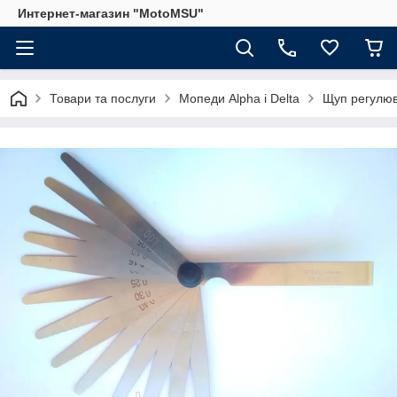
Интернет-магазин "MotoMSU"
Товари та послуги
Мопеди Alpha і Delta
Щуп регулюва