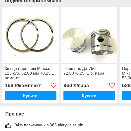
Подібні товари компанії
Кільця поршневі Мінськ
Поршень До-750
Порш
125 куб. 52.00 мм +0,25,1
72,00+0,25, 1 р. пара
Мінс
ремонт.
52,0
мм.
168
960
528
₴/комплект
₴/пара
Купити
Купити
Про нас
94% позитивних з 385 відгуків за рік