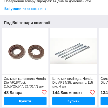
Повернення товару впродовж 14 днів за домовленістю
Всі умови повернення
Подібні товари компанії
Сальник коленвала Honda
Шпильки циліндра Honda
Саль
Dio AF18/Tact,
Dio AF34/35, довжина 115
Dio 
(15,5*25,5*7; 21*31*7) до-
мм, 4 шт
кт 2 шт
48
144
134
₴/пара
₴/комплект
Купити
Купити