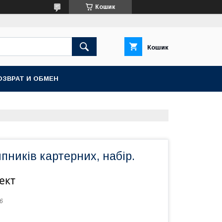
Кошик
Кошик
ОЗВРАТ И ОБМЕН
пників картерних, набір.
ект
6