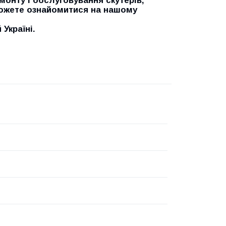
онту і обслуговування скутерів,
можете ознайомитися на нашому
Україні.