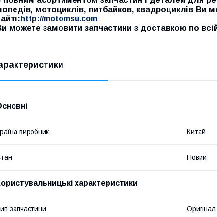
З повним асортиментом запчастин і деталей для рем
мопедів, мотоциклів, питбайков, квадроциклів Ви 
сайті:
http://motomsu.com
Ви можете замовити запчастини з доставкою по всій 
арактеристики
Основні
раїна виробник
Китай
Стан
Новий
Користувальницькі характеристики
ип запчастини
Оригінал