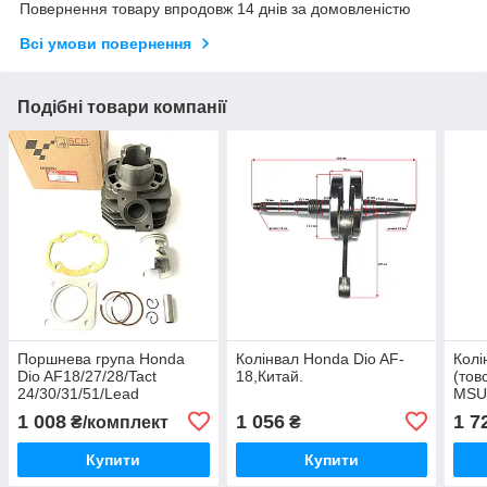
Повернення товару впродовж 14 днів за домовленістю
Всі умови повернення
Подібні товари компанії
Поршнева група Honda
Колінвал Honda Dio AF-
Колі
Dio AF18/27/28/Tact
18,Китай.
(тов
24/30/31/51/Lead
MSU
20,Тайвань Scorpion.
1 008
1 056
1 7
₴/комплект
₴
Купити
Купити