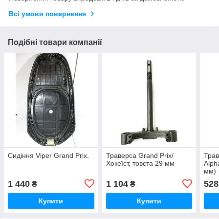
Всі умови повернення
Подібні товари компанії
Сидіння Viper Grand Prix.
Траверса Grand Prix/
Трав
Хокеїст, товста 29 мм
Alph
мм)
1 440
1 104
528
₴
₴
Купити
Купити