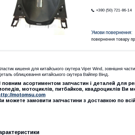
+380 (50) 721-86-14
повернення товару п
ластик кишеня для китайського скутера Viper Wind, зовнішня части
еталь облицювання китайського скутера Вайпер Вінд.
З повним асортиментом запчастин і деталей для рем
мопедів, мотоциклів, питбайков, квадроциклів Ви 
http://motomsu.com
Ви можете замовити запчастини з доставкою по всій 
арактеристики