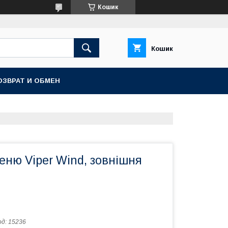
Кошик
Кошик
ОЗВРАТ И ОБМЕН
еню Viper Wind, зовнішня
од:
15236