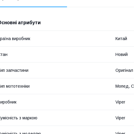
Основні атрибути
раїна виробник
Китай
Стан
Новий
ип запчастини
Оригінал
ип мототехніки
Мопед, С
иробник
Viper
умісність з маркою
Viper
умісність з моделлю
Viper