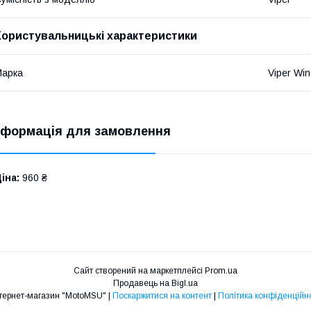
Користувальницькі характеристики
Марка
Viper Wi
нформація для замовлення
іна:
960 ₴
Сайт створений на маркетплейсі
Prom.ua
Продавець на Bigl.ua
Интернет-магазин "MotoMSU" |
Поскаржитися на контент
|
Політика конфіденційно