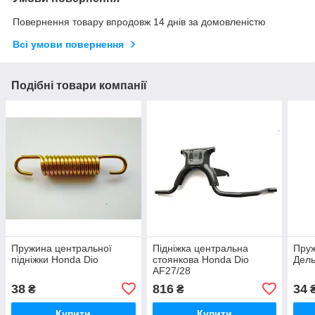
Повернення товару впродовж 14 днів за домовленістю
Всі умови повернення
Подібні товари компанії
Пружина центральної
Підніжка центральна
Пруж
підніжки Honda Dio
стоянкова Honda Dio
Дель
AF27/28
38
816
34
₴
₴
Купити
Купити