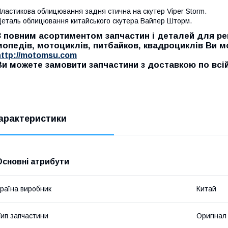
ластикова облицювання задня стична на скутер Viper Storm.
еталь облицювання китайського скутера Вайпер Шторм.
З повним асортиментом запчастин і деталей для рем
мопедів, мотоциклів, питбайков, квадроциклів Ви 
http://motomsu.com
Ви можете замовити запчастини з доставкою по всій 
арактеристики
Основні атрибути
раїна виробник
Китай
ип запчастини
Оригінал