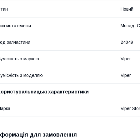
Стан
Новий
ип мототехніки
Мопед, С
од запчастини
24049
умісність з маркою
Viper
умісність з моделлю
Viper
Користувальницькі характеристики
Марка
Viper Sto
нформація для замовлення