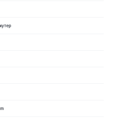
кутер
rm